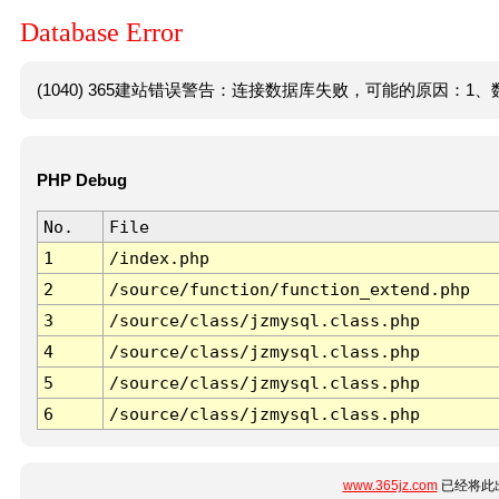
Database Error
(1040) 365建站错误警告：连接数据库失败，可能的原因：1、数
PHP Debug
No.
File
1
/index.php
2
/source/function/function_extend.php
3
/source/class/jzmysql.class.php
4
/source/class/jzmysql.class.php
5
/source/class/jzmysql.class.php
6
/source/class/jzmysql.class.php
www.365jz.com
已经将此