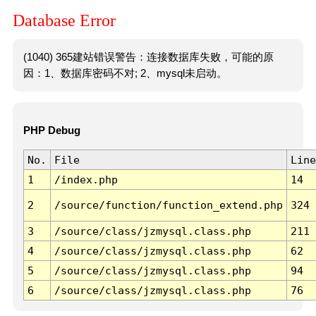
Database Error
(1040) 365建站错误警告：连接数据库失败，可能的原
因：1、数据库密码不对; 2、mysql未启动。
PHP Debug
No.
File
Line
1
/index.php
14
2
/source/function/function_extend.php
324
3
/source/class/jzmysql.class.php
211
4
/source/class/jzmysql.class.php
62
5
/source/class/jzmysql.class.php
94
6
/source/class/jzmysql.class.php
76