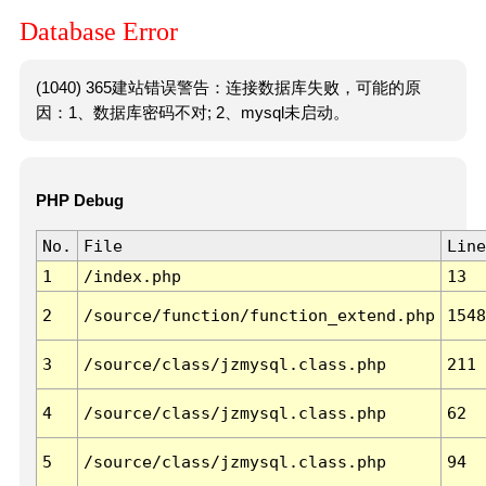
Database Error
(1040) 365建站错误警告：连接数据库失败，可能的原
因：1、数据库密码不对; 2、mysql未启动。
PHP Debug
No.
File
Line
1
/index.php
13
2
/source/function/function_extend.php
1548
3
/source/class/jzmysql.class.php
211
4
/source/class/jzmysql.class.php
62
5
/source/class/jzmysql.class.php
94