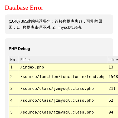
Database Error
(1040) 365建站错误警告：连接数据库失败，可能的原
因：1、数据库密码不对; 2、mysql未启动。
PHP Debug
No.
File
Line
1
/index.php
13
2
/source/function/function_extend.php
1548
3
/source/class/jzmysql.class.php
211
4
/source/class/jzmysql.class.php
62
5
/source/class/jzmysql.class.php
94