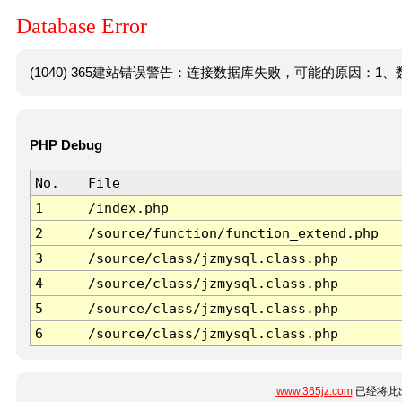
Database Error
(1040) 365建站错误警告：连接数据库失败，可能的原因：1、数
PHP Debug
No.
File
1
/index.php
2
/source/function/function_extend.php
3
/source/class/jzmysql.class.php
4
/source/class/jzmysql.class.php
5
/source/class/jzmysql.class.php
6
/source/class/jzmysql.class.php
www.365jz.com
已经将此