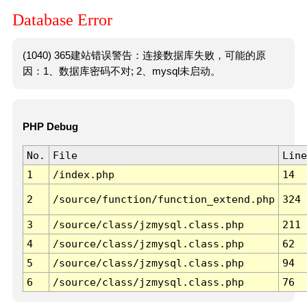
Database Error
(1040) 365建站错误警告：连接数据库失败，可能的原
因：1、数据库密码不对; 2、mysql未启动。
PHP Debug
No.
File
Line
1
/index.php
14
2
/source/function/function_extend.php
324
3
/source/class/jzmysql.class.php
211
4
/source/class/jzmysql.class.php
62
5
/source/class/jzmysql.class.php
94
6
/source/class/jzmysql.class.php
76