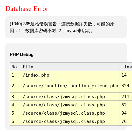
Database Error
(1040) 365建站错误警告：连接数据库失败，可能的原
因：1、数据库密码不对; 2、mysql未启动。
PHP Debug
No.
File
Line
1
/index.php
14
2
/source/function/function_extend.php
324
3
/source/class/jzmysql.class.php
211
4
/source/class/jzmysql.class.php
62
5
/source/class/jzmysql.class.php
94
6
/source/class/jzmysql.class.php
76